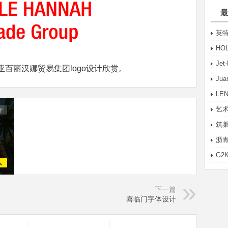
最
英特
HO
Je
百丽汉娜贸易集团logo设计欣赏。
Ju
LE
艺术
筑巢
沥青
G2
下一篇
喜临门字体设计