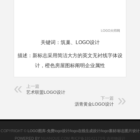
关键词
：
筑巢、LOGO设计
描述
：
新标志采用简洁大方的英文无衬线字体设
计，橙色房屋图标阐明企业属性
上一篇
艺术联盟LOGO设计
下一篇
沥青黄金LOGO设计
COPYRIGHT ©
LOGO图库-免费logo设计/logo在线生成设计/logo素材/标志图片设计
POWERED BY
NUANQUE.COM
粤ICP备18142173号
吉祥物设计