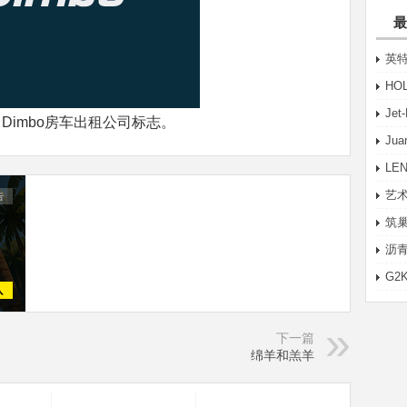
最
英特
HO
Je
Dimbo房车出租公司标志。
Ju
LE
艺术
筑巢
沥青
G2
下一篇
绵羊和羔羊