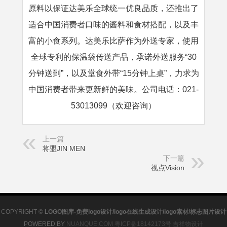
原料以保证达美乐全球统一优良品质，还推出了
适合中国消费者口味的酱料和食材搭配，以及丰
富的小食系列。达美乐比萨作为外送专家，使用
全球专利的保温袋传送产品，承诺外送服务“30
分钟送到”，以及堂食外带“15分钟上桌”，力求为
中国消费者带来更新鲜的美味。公司电话：021-
53013099（欢迎咨询）
上一篇
将盟JIN MEN
下一篇
视点Vision
COPYRIGHT ©
LOGO图库-免费logo设计/logo在线生成设计/logo素材/标志图片设计
POWERED BY
NUANQUE.COM
粤ICP备18142173号
吉祥物设计