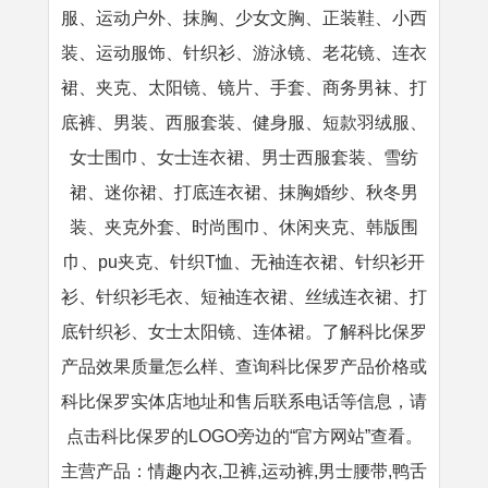
服、运动户外、抹胸、少女文胸、正装鞋、小西
装、运动服饰、针织衫、游泳镜、老花镜、连衣
裙、夹克、太阳镜、镜片、手套、商务男袜、打
底裤、男装、西服套装、健身服、短款羽绒服、
女士围巾、女士连衣裙、男士西服套装、雪纺
裙、迷你裙、打底连衣裙、抹胸婚纱、秋冬男
装、夹克外套、时尚围巾、休闲夹克、韩版围
巾、pu夹克、针织T恤、无袖连衣裙、针织衫开
衫、针织衫毛衣、短袖连衣裙、丝绒连衣裙、打
底针织衫、女士太阳镜、连体裙。了解科比保罗
产品效果质量怎么样、查询科比保罗产品价格或
科比保罗实体店地址和售后联系电话等信息，请
点击科比保罗的LOGO旁边的“官方网站”查看。
主营产品：情趣内衣,卫裤,运动裤,男士腰带,鸭舌