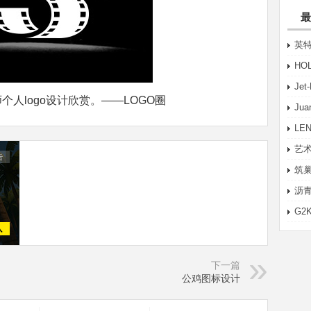
最
英特
HO
Je
个人logo设计欣赏。——LOGO圈
Ju
LE
艺术
筑巢
沥青
G2
下一篇
公鸡图标设计