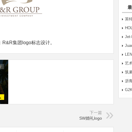
最
英特
HO
Je
R&R集团logo标志设计。
Ju
LE
艺术
筑巢
沥青
G2
下一篇
SW婚礼logo