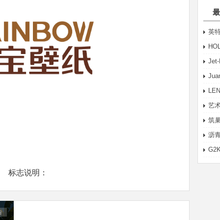
最
英特
HO
Je
Ju
LE
艺术
筑巢
沥青
G2
标志说明：