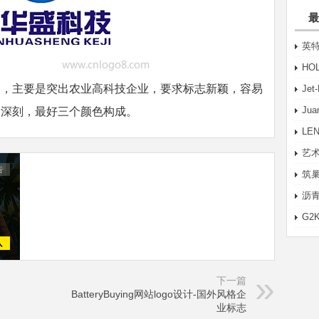
最
英特
HO
司，主要是突出农业高科技企业，要求标志新颖，容易
Je
Ju
象深刻，最好三个颜色构成。
LE
艺术
筑巢
沥青
G2
下一篇
BatteryBuying网站logo设计-国外风格企
业标志