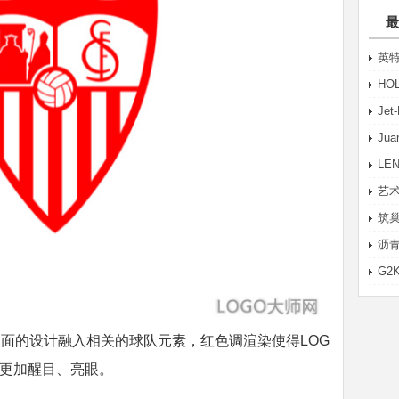
最
英特
HO
Je
Ju
LE
艺术
筑巢
沥青
G2
面的设计融入相关的球队元素，红色调渲染使得LOG
O更加醒目、亮眼。